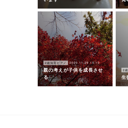
2020.11.29 15:10
2歳知育ピアノ
親の考えが子供を成長させ
2
る
生