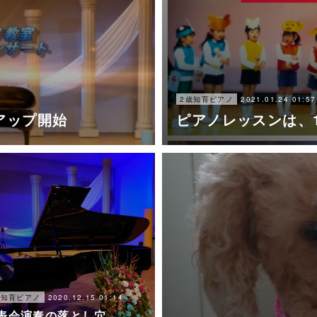
2021.01.24 01:57
2歳知育ピアノ
にアップ開始
ピアノレッスンは、
2020.12.15 01:14
歳知育ピアノ
表会演奏の落とし穴