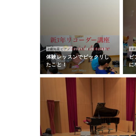
2021.03.28 02:42
2歳知育ピアノ
2
体験レッスンでビックリし
ピ
たこと！
に