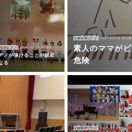
2021.03.15 23:24
2歳知育ピアノ
素人のママがピ
2021.03.25 11:07
歳知育ピアノ
アノが弾けることが財産
危険
なる
2021.03.01 15:17
2歳知育ピアノ