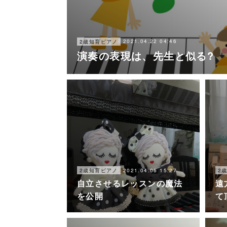
2021.04.22 04:46
2歳知育ピアノ
演奏の表現は、先生と似る?
2021.04.06 15:27
2歳知育ピアノ
2
自立させるレッスンの魔法
遠
を公開
て