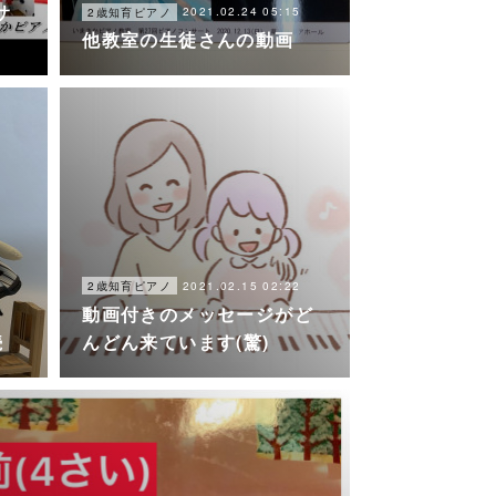
サ
2021.02.24 05:15
2歳知育ピアノ
他教室の生徒さんの動画
2021.02.15 02:22
2歳知育ピアノ
動画付きのメッセージがど
続
んどん来ています(驚)