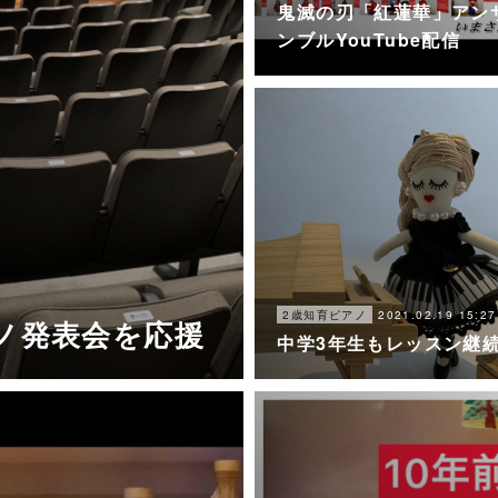
鬼滅の刃「紅蓮華」アン
ンブルYouTube配信
2021.02.19 15:27
2歳知育ピアノ
アノ発表会を応援
中学3年生もレッスン継