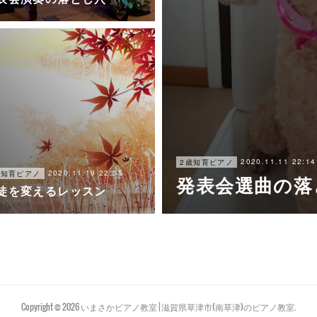
2020.11.11 22:14
2歳知育ピアノ
2020.11.19 22:35
歳知育ピアノ
発表会選曲の落
徒を変えるレッスン
Copyright ©
2026
いまさかピアノ教室 | 滋賀県草津市(南草津)のピアノ教室
.