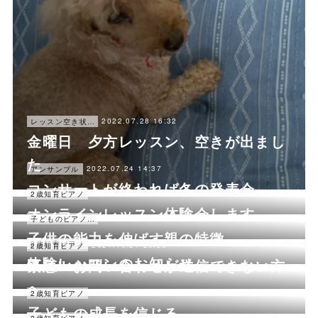
2022.07.28 16:32
レッスン空き状況
金曜日 夕方レッスン、空きが出まし
た
2022.07.24 14:37
アンサンブル
コンサートが終われば冬の発表会
2022.02.17 01:58
2歳知育ピアノ
オンラインレッスン体験会します
2021.12.06 01:54
子どものピアノレッスン
子供の能力を伸ばす親の特徴
2021.11.07 03:53
2歳知育ピアノ
2021.10.21 23:28
2歳知育ピアノ
体験レッスンのお知らせ
緊急‼︎:お問い合わせが送信できない方
へ
2021.05.22 15:33
2歳知育ピアノ
子どもの成長を信じる
2021.05.03 15:48
2歳知育ピアノ