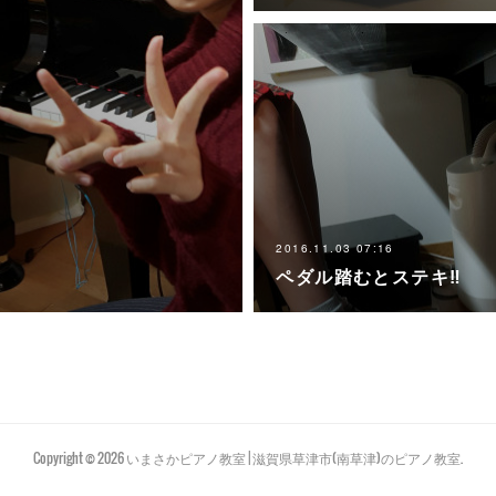
2016.11.03 07:16
ペダル踏むとステキ‼
Copyright ©
2026
いまさかピアノ教室 | 滋賀県草津市(南草津)のピアノ教室
.