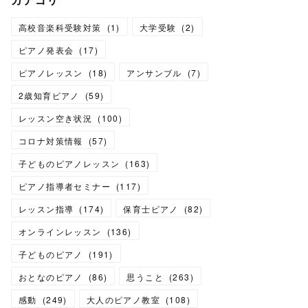
高校音楽科受験対策
(
1
)
大学受験
(
2
)
ピアノ発表会
(
17
)
ピアノレッスン
(
18
)
アンサンブル
(
7
)
2歳知育ピアノ
(
59
)
レッスン空き状況
(
100
)
コロナ対策情報
(
57
)
子どものピアノレッスン
(
163
)
ピアノ指導者セミナー
(
117
)
レッスン指導
(
174
)
保育士ピアノ
(
82
)
オンラインレッスン
(
136
)
子どものピアノ
(
191
)
おとなのピアノ
(
86
)
思うこと
(
263
)
感動
(
249
)
大人のピアノ教室
(
108
)