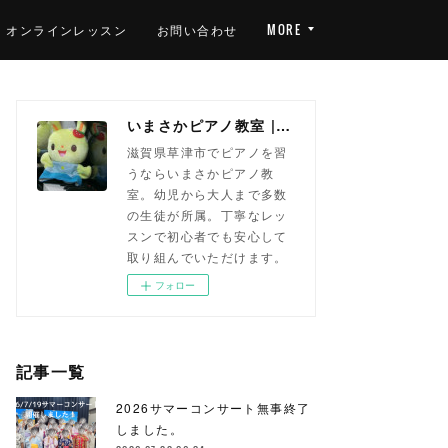
オンラインレッスン
お問い合わせ
MORE
いまさかピアノ教室 | 滋賀県草津市(南草津)のピアノ教室
滋賀県草津市でピアノを習
うならいまさかピアノ教
室。幼児から大人まで多数
の生徒が所属。丁寧なレッ
スンで初心者でも安心して
取り組んでいただけます。
フォロー
記事一覧
2026サマーコンサート無事終了
しました。