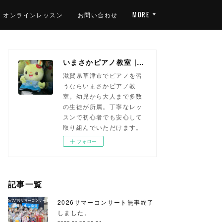
オンラインレッスン
お問い合わせ
MORE
いまさかピアノ教室 | 滋賀県草津市(南草津)のピアノ教室
滋賀県草津市でピアノを習
うならいまさかピアノ教
室。幼児から大人まで多数
の生徒が所属。丁寧なレッ
スンで初心者でも安心して
取り組んでいただけます。
フォロー
記事一覧
2026サマーコンサート無事終了
しました。