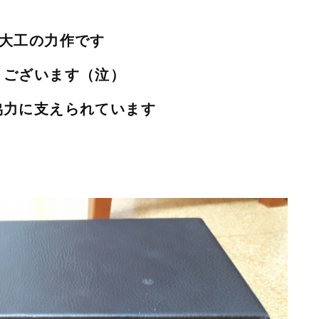
曜大工の力作です
うございます（泣）
協力に支えられています