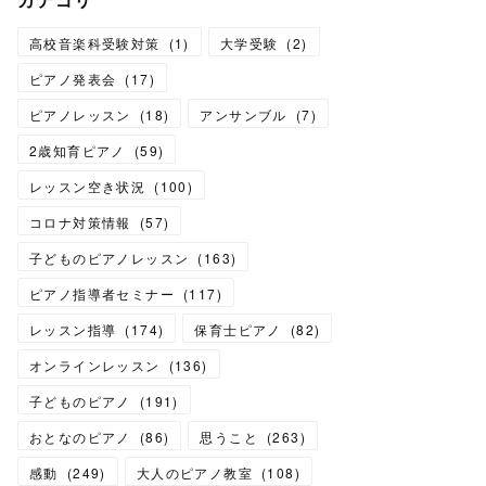
高校音楽科受験対策
(
1
)
大学受験
(
2
)
ピアノ発表会
(
17
)
ピアノレッスン
(
18
)
アンサンブル
(
7
)
2歳知育ピアノ
(
59
)
レッスン空き状況
(
100
)
コロナ対策情報
(
57
)
子どものピアノレッスン
(
163
)
ピアノ指導者セミナー
(
117
)
レッスン指導
(
174
)
保育士ピアノ
(
82
)
オンラインレッスン
(
136
)
子どものピアノ
(
191
)
おとなのピアノ
(
86
)
思うこと
(
263
)
感動
(
249
)
大人のピアノ教室
(
108
)