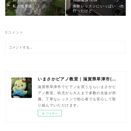
2019.06.17 08:48
2019.06.04 15:09
私の指導法
体験レッスンにいっぱい
行ったけど
0
コメント
いまさかピアノ教室 | 滋賀県草津市(南草津)のピアノ教室
滋賀県草津市でピアノを習うならいまさかピ
アノ教室。幼児から大人まで多数の生徒が所
属。丁寧なレッスンで初心者でも安心して取
り組んでいただけます。
フォロー