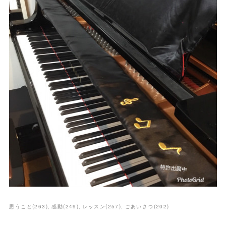
思うこと
(
263
)
感動
(
249
)
レッスン
(
257
)
ごあいさつ
(
202
)