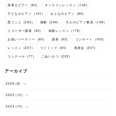
保育士ピアノ
(
82
)
オンラインレッスン
(
136
)
子どものピアノ
(
191
)
おとなのピアノ
(
86
)
思うこと
(
263
)
感動
(
249
)
大人のピアノ教室
(
108
)
リコーダー講座
(
60
)
体験レッスン
(
179
)
お祝いパーティー
(
60
)
講座
(
95
)
コンサート
(
160
)
レッスン
(
257
)
リトミック
(
65
)
発表会
(
207
)
コンクール
(
77
)
ごあいさつ
(
202
)
アーカイブ
2026
(
8
)
(
1
)
2025
(
12
)
(
3
)
(
1
)
2024
(
10
)