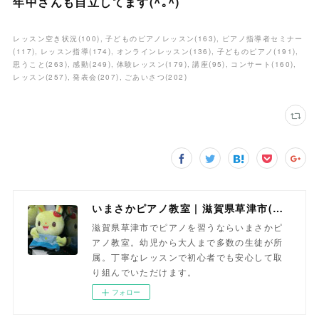
年中さんも自立してます(^｡^)
レッスン空き状況
(
100
)
子どものピアノレッスン
(
163
)
ピアノ指導者セミナー
(
117
)
レッスン指導
(
174
)
オンラインレッスン
(
136
)
子どものピアノ
(
191
)
思うこと
(
263
)
感動
(
249
)
体験レッスン
(
179
)
講座
(
95
)
コンサート
(
160
)
レッスン
(
257
)
発表会
(
207
)
ごあいさつ
(
202
)
いまさかピアノ教室 | 滋賀県草津市(南草津)のピアノ教室
滋賀県草津市でピアノを習うならいまさかピ
アノ教室。幼児から大人まで多数の生徒が所
属。丁寧なレッスンで初心者でも安心して取
り組んでいただけます。
フォロー