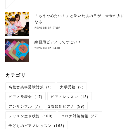
「もうやめたい！」と泣いたあの日が、未来の力に
なる
2026.05.06 07:03
練習用ピアノってすごい！
2026.03.05 04:01
カテゴリ
高校音楽科受験対策
(
1
)
大学受験
(
2
)
ピアノ発表会
(
17
)
ピアノレッスン
(
18
)
アンサンブル
(
7
)
2歳知育ピアノ
(
59
)
レッスン空き状況
(
100
)
コロナ対策情報
(
57
)
子どものピアノレッスン
(
163
)