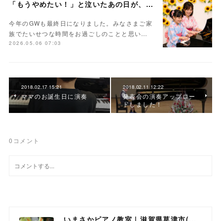
「もうやめたい！」と泣いたあの日が、未来の力になる
今年のGWも最終日になりました。みなさまご家
族でたいせつな時間をお過ごしのことと思い…
2026.05.06 07:03
2018.02.17 15:21
2018.02.11 12:22
ママのお誕生日に演奏
発表会の演奏アップロー
ドしました！
0
コメント
いまさかピアノ教室 | 滋賀県草津市(南草津)のピアノ教室