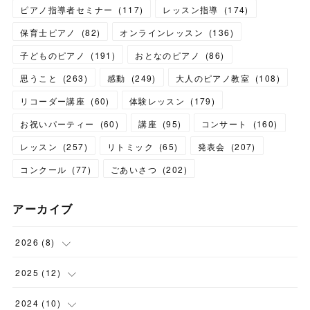
ピアノ指導者セミナー
(
117
)
レッスン指導
(
174
)
保育士ピアノ
(
82
)
オンラインレッスン
(
136
)
子どものピアノ
(
191
)
おとなのピアノ
(
86
)
思うこと
(
263
)
感動
(
249
)
大人のピアノ教室
(
108
)
リコーダー講座
(
60
)
体験レッスン
(
179
)
お祝いパーティー
(
60
)
講座
(
95
)
コンサート
(
160
)
レッスン
(
257
)
リトミック
(
65
)
発表会
(
207
)
コンクール
(
77
)
ごあいさつ
(
202
)
アーカイブ
2026
(
8
)
(
1
)
2025
(
12
)
(
3
)
(
1
)
2024
(
10
)