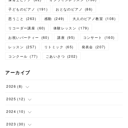
子どものピアノ
(
191
)
おとなのピアノ
(
86
)
思うこと
(
263
)
感動
(
249
)
大人のピアノ教室
(
108
)
リコーダー講座
(
60
)
体験レッスン
(
179
)
お祝いパーティー
(
60
)
講座
(
95
)
コンサート
(
160
)
レッスン
(
257
)
リトミック
(
65
)
発表会
(
207
)
コンクール
(
77
)
ごあいさつ
(
202
)
アーカイブ
2026
(
8
)
(
1
)
2025
(
12
)
(
3
)
(
1
)
2024
(
10
)
(
1
)
(
1
)
(
1
)
2023
(
30
)