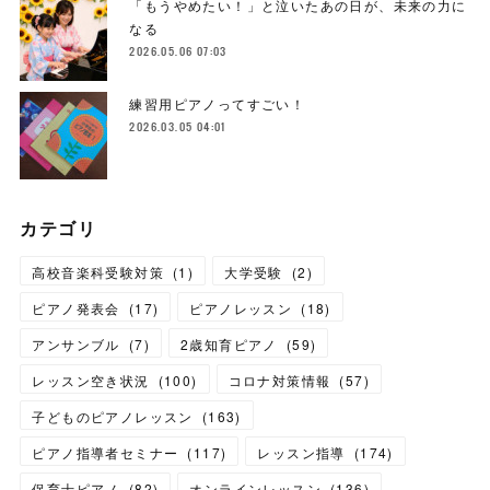
「もうやめたい！」と泣いたあの日が、未来の力に
なる
2026.05.06 07:03
練習用ピアノってすごい！
2026.03.05 04:01
カテゴリ
高校音楽科受験対策
(
1
)
大学受験
(
2
)
ピアノ発表会
(
17
)
ピアノレッスン
(
18
)
アンサンブル
(
7
)
2歳知育ピアノ
(
59
)
レッスン空き状況
(
100
)
コロナ対策情報
(
57
)
子どものピアノレッスン
(
163
)
ピアノ指導者セミナー
(
117
)
レッスン指導
(
174
)
保育士ピアノ
(
82
)
オンラインレッスン
(
136
)