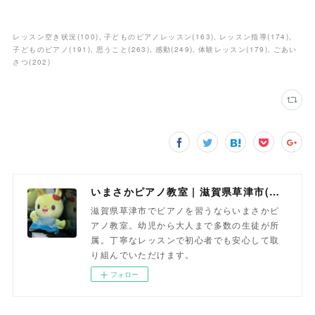
レッスン空き状況
(
100
)
子どものピアノレッスン
(
163
)
レッスン指導
(
174
)
子どものピアノ
(
191
)
思うこと
(
263
)
感動
(
249
)
体験レッスン
(
179
)
ごあい
さつ
(
202
)
いまさかピアノ教室 | 滋賀県草津市(南草津)のピアノ教室
滋賀県草津市でピアノを習うならいまさかピ
アノ教室。幼児から大人まで多数の生徒が所
属。丁寧なレッスンで初心者でも安心して取
り組んでいただけます。
フォロー