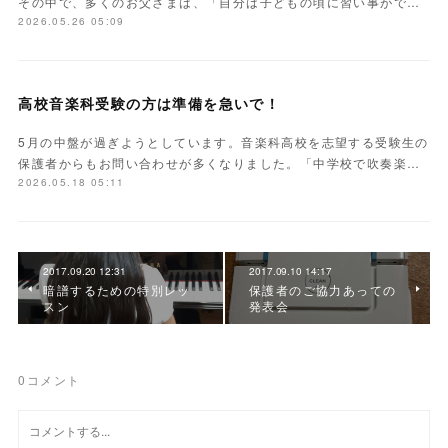
その中で、多くのお父さまは、「自分は子どもの頃に習い事がで…
2026.05.26 05:09
高校音楽科受験の方は準備を急いで！
5月の中盤が過ぎようとしています。音楽科高校を志望する受験生の
保護者からもお問い合わせが多くなりました。「中学校で吹奏楽…
2026.05.18 05:11
2017.09.20 12:31
2017.09.10 14:17
暗譜するための特別レッ
保護者のご協力あっての
スン
発表会
0
コメント