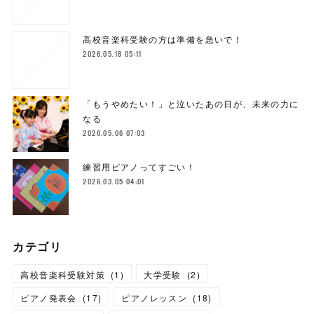
高校音楽科受験の方は準備を急いで！
2026.05.18 05:11
「もうやめたい！」と泣いたあの日が、未来の力に
なる
2026.05.06 07:03
練習用ピアノってすごい！
2026.03.05 04:01
カテゴリ
高校音楽科受験対策
(
1
)
大学受験
(
2
)
ピアノ発表会
(
17
)
ピアノレッスン
(
18
)