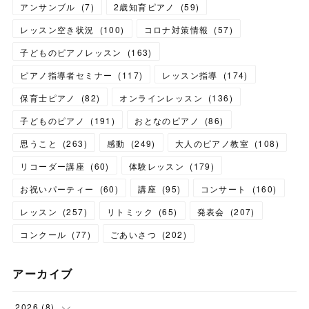
アンサンブル
(
7
)
2歳知育ピアノ
(
59
)
レッスン空き状況
(
100
)
コロナ対策情報
(
57
)
子どものピアノレッスン
(
163
)
ピアノ指導者セミナー
(
117
)
レッスン指導
(
174
)
保育士ピアノ
(
82
)
オンラインレッスン
(
136
)
子どものピアノ
(
191
)
おとなのピアノ
(
86
)
思うこと
(
263
)
感動
(
249
)
大人のピアノ教室
(
108
)
リコーダー講座
(
60
)
体験レッスン
(
179
)
お祝いパーティー
(
60
)
講座
(
95
)
コンサート
(
160
)
レッスン
(
257
)
リトミック
(
65
)
発表会
(
207
)
コンクール
(
77
)
ごあいさつ
(
202
)
アーカイブ
2026
(
8
)