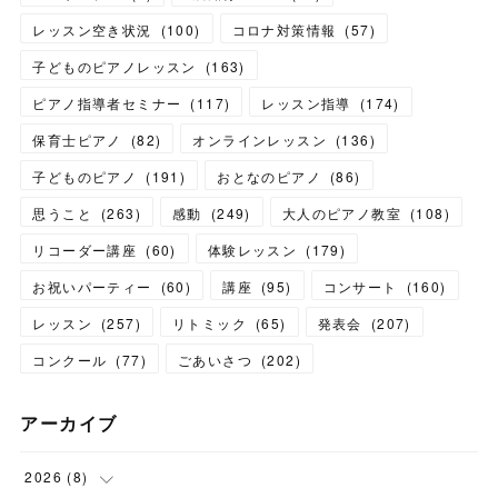
レッスン空き状況
(
100
)
コロナ対策情報
(
57
)
子どものピアノレッスン
(
163
)
ピアノ指導者セミナー
(
117
)
レッスン指導
(
174
)
保育士ピアノ
(
82
)
オンラインレッスン
(
136
)
子どものピアノ
(
191
)
おとなのピアノ
(
86
)
思うこと
(
263
)
感動
(
249
)
大人のピアノ教室
(
108
)
リコーダー講座
(
60
)
体験レッスン
(
179
)
お祝いパーティー
(
60
)
講座
(
95
)
コンサート
(
160
)
レッスン
(
257
)
リトミック
(
65
)
発表会
(
207
)
コンクール
(
77
)
ごあいさつ
(
202
)
アーカイブ
2026
(
8
)