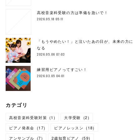
高校音楽科受験の方は準備を急いで！
2026.05.18 05:11
「もうやめたい！」と泣いたあの日が、未来の力に
なる
2026.05.06 07:03
練習用ピアノってすごい！
2026.03.05 04:01
カテゴリ
高校音楽科受験対策
(
1
)
大学受験
(
2
)
ピアノ発表会
(
17
)
ピアノレッスン
(
18
)
アンサンブル
(
7
)
2歳知育ピアノ
(
59
)