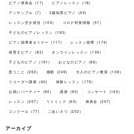
ピアノ発表会
(
17
)
ピアノレッスン
(
18
)
アンサンブル
(
7
)
2歳知育ピアノ
(
59
)
レッスン空き状況
(
100
)
コロナ対策情報
(
57
)
子どものピアノレッスン
(
163
)
ピアノ指導者セミナー
(
117
)
レッスン指導
(
174
)
保育士ピアノ
(
82
)
オンラインレッスン
(
136
)
子どものピアノ
(
191
)
おとなのピアノ
(
86
)
思うこと
(
263
)
感動
(
249
)
大人のピアノ教室
(
108
)
リコーダー講座
(
60
)
体験レッスン
(
179
)
お祝いパーティー
(
60
)
講座
(
95
)
コンサート
(
160
)
レッスン
(
257
)
リトミック
(
65
)
発表会
(
207
)
コンクール
(
77
)
ごあいさつ
(
202
)
アーカイブ