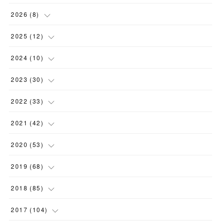
2026
(
8
)
(
1
)
2025
(
12
)
(
3
)
(
1
)
2024
(
10
)
(
1
)
(
1
)
(
1
)
2023
(
30
)
(
2
)
(
1
)
(
4
)
(
1
)
2022
(
33
)
(
1
)
(
1
)
(
1
)
(
1
)
(
5
)
2021
(
42
)
(
2
)
(
1
)
(
1
)
(
1
)
(
1
)
2020
(
53
)
(
1
)
(
1
)
(
4
)
(
1
)
(
2
)
(
1
)
2019
(
68
)
(
2
)
(
1
)
(
2
)
(
2
)
(
5
)
(
5
)
(
6
)
2018
(
85
)
(
2
)
(
1
)
(
3
)
(
4
)
(
9
)
(
7
)
(
6
)
(
6
)
2017
(
104
)